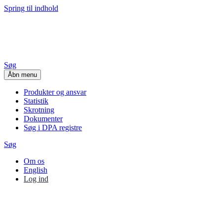
Spring til indhold
Søg
Åbn menu
Produkter og ansvar
Statistik
Skrotning
Dokumenter
Søg i DPA registre
Søg
Om os
English
Log ind