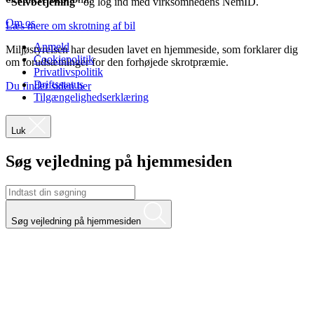
“Selvbetjening”
og log ind med virksomhedens NemID.
Om os
Læs mere om skrotning af bil
Anmeld
Miljøstyrelsen har desuden lavet en hjemmeside, som forklarer dig
Cookiepolitik
om forudsætninger for den forhøjede skrotpræmie.
Privatlivspolitik
Driftsstatus
Du finder siden her
Tilgængelighedserklæring
Luk
Søg vejledning på hjemmesiden
Søg vejledning på hjemmesiden